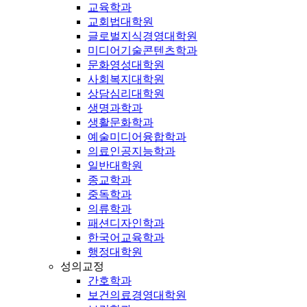
교육학과
교회법대학원
글로벌지식경영대학원
미디어기술콘텐츠학과
문화영성대학원
사회복지대학원
상담심리대학원
생명과학과
생활문화학과
예술미디어융합학과
의료인공지능학과
일반대학원
종교학과
중독학과
의류학과
패션디자인학과
한국어교육학과
행정대학원
성의교정
간호학과
보건의료경영대학원