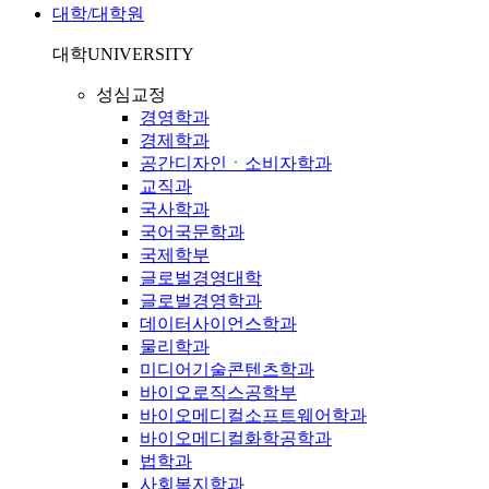
대학/대학원
대학
UNIVERSITY
성심교정
경영학과
경제학과
공간디자인ㆍ소비자학과
교직과
국사학과
국어국문학과
국제학부
글로벌경영대학
글로벌경영학과
데이터사이언스학과
물리학과
미디어기술콘텐츠학과
바이오로직스공학부
바이오메디컬소프트웨어학과
바이오메디컬화학공학과
법학과
사회복지학과