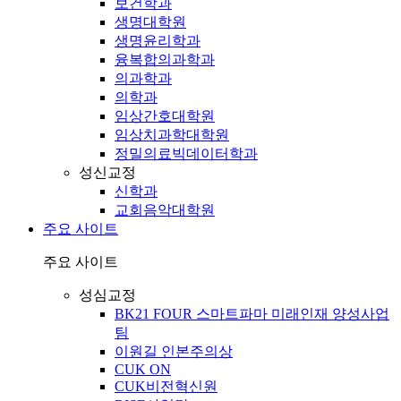
보건학과
생명대학원
생명윤리학과
융복합의과학과
의과학과
의학과
임상간호대학원
임상치과학대학원
정밀의료빅데이터학과
성신교정
신학과
교회음악대학원
주요 사이트
주요 사이트
성심교정
BK21 FOUR 스마트파마 미래인재 양성사업
팀
이원길 인본주의상
CUK ON
CUK비전혁신원