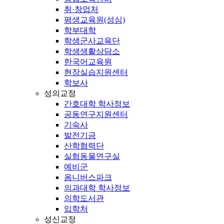
취·창업처
평생교육원(성심)
학부대학
학생군사교육단
학생생활상담소
한국어교육원
현장실습지원센터
학보사
성의교정
간호대학 학사정보
공동연구지원센터
기숙사
발전기금
산학협력단
실험동물연구실
예비군
옴니버스파크
의과대학 학사정보
의학도서관
입학처
성신교정