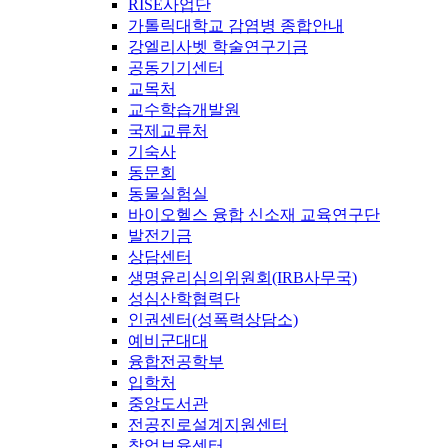
RISE사업단
가톨릭대학교 감염병 종합안내
강엘리사벳 학술연구기금
공동기기센터
교목처
교수학습개발원
국제교류처
기숙사
동문회
동물실험실
바이오헬스 융합 신소재 교육연구단
발전기금
상담센터
생명윤리심의위원회(IRB사무국)
성심산학협력단
인권센터(성폭력상담소)
예비군대대
융합전공학부
입학처
중앙도서관
전공진로설계지원센터
창업보육센터