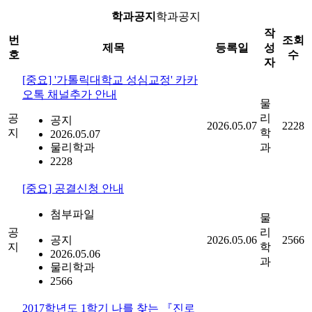
학과공지
학과공지
작
번
조회
제목
등록일
성
호
수
자
[중요] '가톨릭대학교 성심교정' 카카
오톡 채널추가 안내
물
공
리
공지
2026.05.07
2228
지
학
2026.05.07
물리학과
과
2228
[중요] 공결신청 안내
첨부파일
물
공
리
공지
2026.05.06
2566
지
학
2026.05.06
과
물리학과
2566
2017학년도 1학기 나를 찾는 『진로