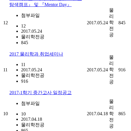
탐색캠프』 및 『Mentor Day』
물
첨부파일
리
학
12
2017.05.24
845
12
전
2017.05.24
공
물리학전공
845
2017 물리학과 취업세미나
물
리
11
학
11
2017.05.24
2017.05.24
916
물리학전공
전
916
공
2017-1학기 중간고사 일정공고
물
첨부파일
리
10
2017.04.18
학
865
10
2017.04.18
전
물리학전공
공
865