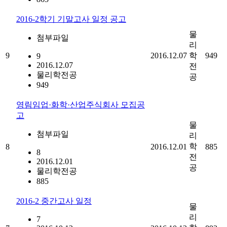
2016-2학기 기말고사 일정 공고
물
첨부파일
리
9
2016.12.07
학
949
9
2016.12.07
전
물리학전공
공
949
영림임업·화학·산업주식회사 모집공
고
물
첨부파일
리
학
8
2016.12.01
885
8
전
2016.12.01
공
물리학전공
885
2016-2 중간고사 일정
물
리
7