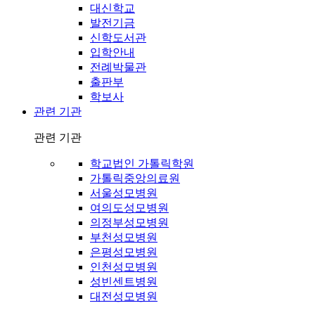
대신학교
발전기금
신학도서관
입학안내
전례박물관
출판부
학보사
관련 기관
관련 기관
학교법인 가톨릭학원
가톨릭중앙의료원
서울성모병원
여의도성모병원
의정부성모병원
부천성모병원
은평성모병원
인천성모병원
성빈센트병원
대전성모병원