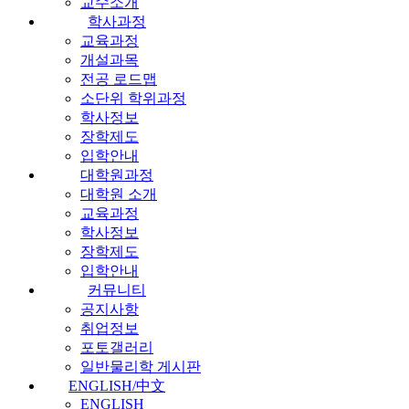
교수소개
학사과정
교육과정
개설과목
전공 로드맵
소단위 학위과정
학사정보
장학제도
입학안내
대학원과정
대학원 소개
교육과정
학사정보
장학제도
입학안내
커뮤니티
공지사항
취업정보
포토갤러리
일반물리학 게시판
ENGLISH/中文
ENGLISH