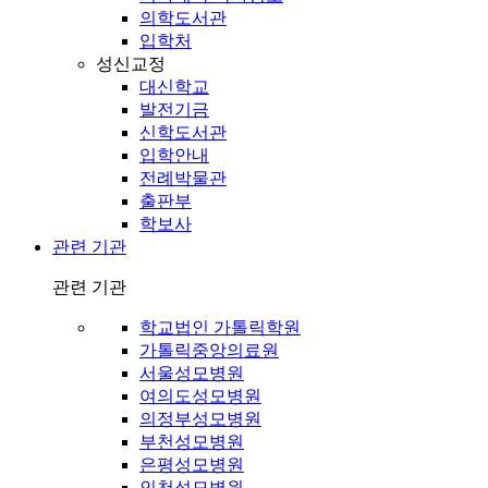
의학도서관
입학처
성신교정
대신학교
발전기금
신학도서관
입학안내
전례박물관
출판부
학보사
관련 기관
관련 기관
학교법인 가톨릭학원
가톨릭중앙의료원
서울성모병원
여의도성모병원
의정부성모병원
부천성모병원
은평성모병원
인천성모병원