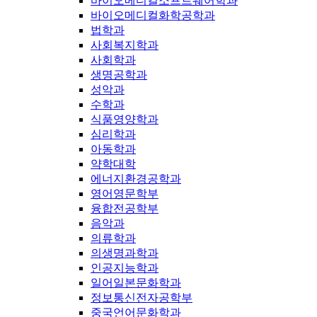
바이오메디컬소프트웨어학과
바이오메디컬화학공학과
법학과
사회복지학과
사회학과
생명공학과
성악과
수학과
식품영양학과
심리학과
아동학과
약학대학
에너지환경공학과
영어영문학부
융합전공학부
음악과
의류학과
의생명과학과
인공지능학과
일어일본문화학과
정보통신전자공학부
중국언어문화학과