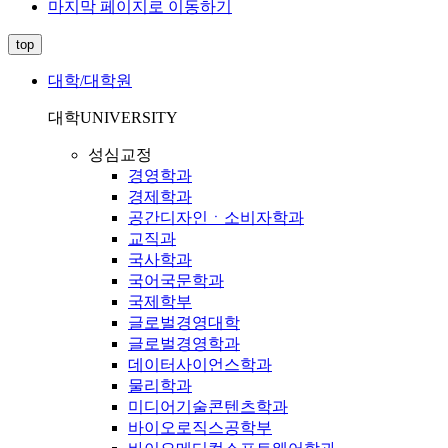
마지막 페이지로 이동하기
top
대학/대학원
대학
UNIVERSITY
성심교정
경영학과
경제학과
공간디자인ㆍ소비자학과
교직과
국사학과
국어국문학과
국제학부
글로벌경영대학
글로벌경영학과
데이터사이언스학과
물리학과
미디어기술콘텐츠학과
바이오로직스공학부