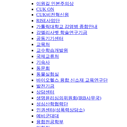
이원길 인본주의상
CUK ON
CUK비전혁신원
RISE사업단
가톨릭대학교 감염병 종합안내
강엘리사벳 학술연구기금
공동기기센터
교목처
교수학습개발원
국제교류처
기숙사
동문회
동물실험실
바이오헬스 융합 신소재 교육연구단
발전기금
상담센터
생명윤리심의위원회(IRB사무국)
성심산학협력단
인권센터(성폭력상담소)
예비군대대
융합전공학부