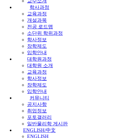
교수소개
학사과정
교육과정
개설과목
전공 로드맵
소단위 학위과정
학사정보
장학제도
입학안내
대학원과정
대학원 소개
교육과정
학사정보
장학제도
입학안내
커뮤니티
공지사항
취업정보
포토갤러리
일반물리학 게시판
ENGLISH/中文
ENGLISH