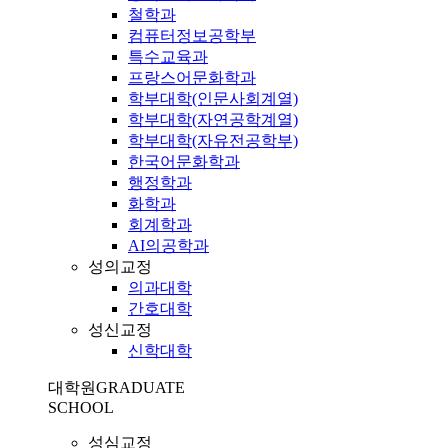
철학과
컴퓨터정보공학부
특수교육과
프랑스어문화학과
학부대학(인문사회계열)
학부대학(자연공학계열)
학부대학(자유전공학부)
한국어문화학과
행정학과
화학과
회계학과
AI의공학과
성의교정
의과대학
간호대학
성신교정
신학대학
대학원
GRADUATE
SCHOOL
성심교정