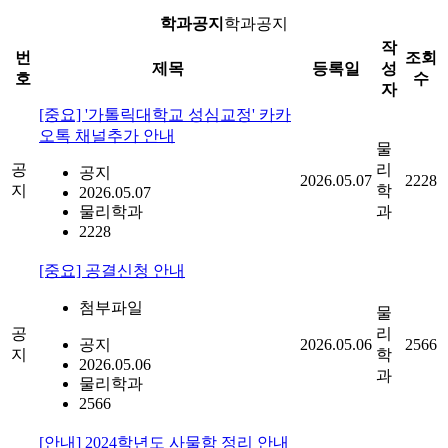
학과공지
학과공지
작
번
조회
제목
등록일
성
호
수
자
[중요] '가톨릭대학교 성심교정' 카카
오톡 채널추가 안내
물
공
리
공지
2026.05.07
2228
지
학
2026.05.07
물리학과
과
2228
[중요] 공결신청 안내
첨부파일
물
공
리
공지
2026.05.06
2566
지
학
2026.05.06
과
물리학과
2566
[안내] 2024학년도 사물함 정리 안내