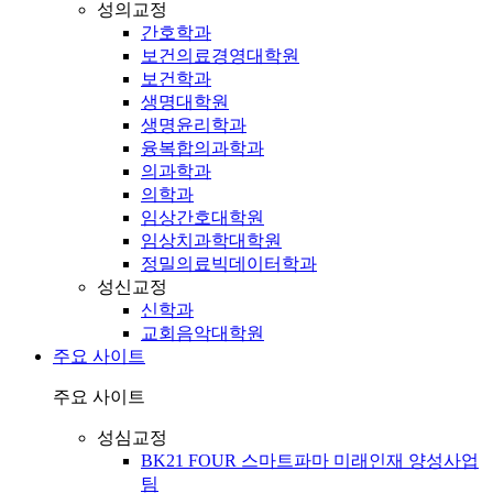
성의교정
간호학과
보건의료경영대학원
보건학과
생명대학원
생명윤리학과
융복합의과학과
의과학과
의학과
임상간호대학원
임상치과학대학원
정밀의료빅데이터학과
성신교정
신학과
교회음악대학원
주요 사이트
주요 사이트
성심교정
BK21 FOUR 스마트파마 미래인재 양성사업
팀