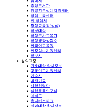
입학처
중앙도서관
전공진로설계지원센터
창업보육센터
취·창업처
평생교육원(성심)
학부대학
학생군사교육단
학생생활상담소
한국어교육원
현장실습지원센터
학보사
성의교정
간호대학 학사정보
공동연구지원센터
기숙사
발전기금
산학협력단
실험동물연구실
예비군
옴니버스파크
의과대학 학사정보