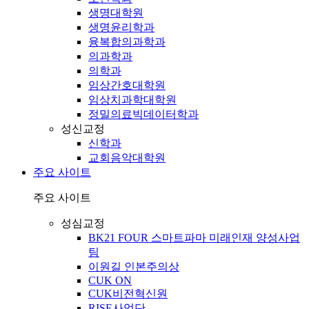
생명대학원
생명윤리학과
융복합의과학과
의과학과
의학과
임상간호대학원
임상치과학대학원
정밀의료빅데이터학과
성신교정
신학과
교회음악대학원
주요 사이트
주요 사이트
성심교정
BK21 FOUR 스마트파마 미래인재 양성사업
팀
이원길 인본주의상
CUK ON
CUK비전혁신원
RISE사업단