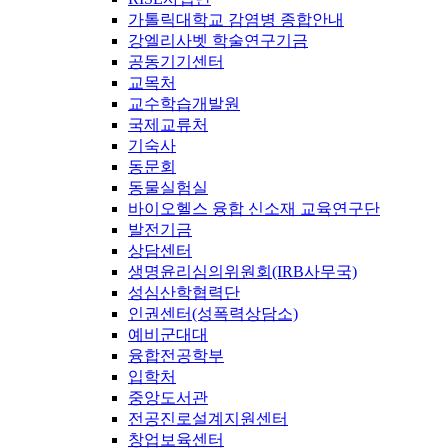
가톨릭대학교 감염병 종합안내
강엘리사벳 학술연구기금
공동기기센터
교목처
교수학습개발원
국제교류처
기숙사
동문회
동물실험실
바이오헬스 융합 신소재 교육연구단
발전기금
상담센터
생명윤리심의위원회(IRB사무국)
성심산학협력단
인권센터(성폭력상담소)
예비군대대
융합전공학부
입학처
중앙도서관
전공진로설계지원센터
창업보육센터