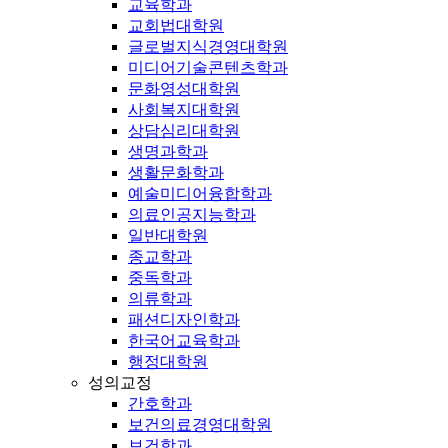
교육학과
교회법대학원
글로벌지식경영대학원
미디어기술콘텐츠학과
문화영성대학원
사회복지대학원
상담심리대학원
생명과학과
생활문화학과
예술미디어융합학과
의료인공지능학과
일반대학원
종교학과
중독학과
의류학과
패션디자인학과
한국어교육학과
행정대학원
성의교정
간호학과
보건의료경영대학원
보건학과