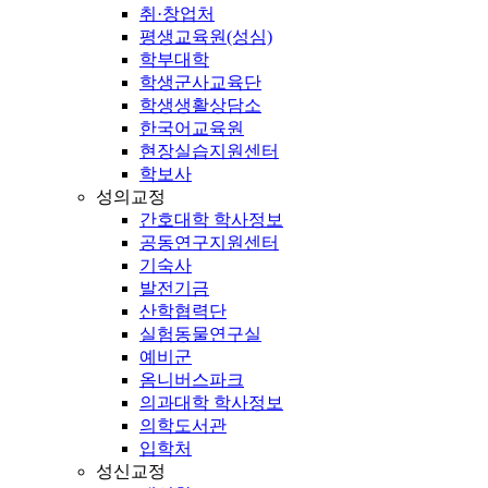
취·창업처
평생교육원(성심)
학부대학
학생군사교육단
학생생활상담소
한국어교육원
현장실습지원센터
학보사
성의교정
간호대학 학사정보
공동연구지원센터
기숙사
발전기금
산학협력단
실험동물연구실
예비군
옴니버스파크
의과대학 학사정보
의학도서관
입학처
성신교정