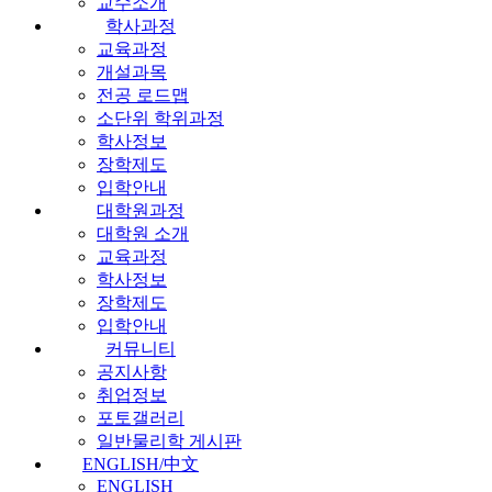
교수소개
학사과정
교육과정
개설과목
전공 로드맵
소단위 학위과정
학사정보
장학제도
입학안내
대학원과정
대학원 소개
교육과정
학사정보
장학제도
입학안내
커뮤니티
공지사항
취업정보
포토갤러리
일반물리학 게시판
ENGLISH/中文
ENGLISH