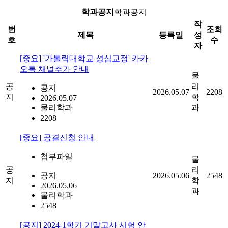
학과공지
학과공지
작
번
조회
제목
등록일
성
호
수
자
[중요] '가톨릭대학교 성심교정' 카카
오톡 채널추가 안내
물
공
리
공지
2026.05.07
2208
지
학
2026.05.07
물리학과
과
2208
[중요] 공결신청 안내
첨부파일
물
공
리
공지
2026.05.06
2548
지
학
2026.05.06
과
물리학과
2548
[공지] 2024-1학기 기말고사 시험 안