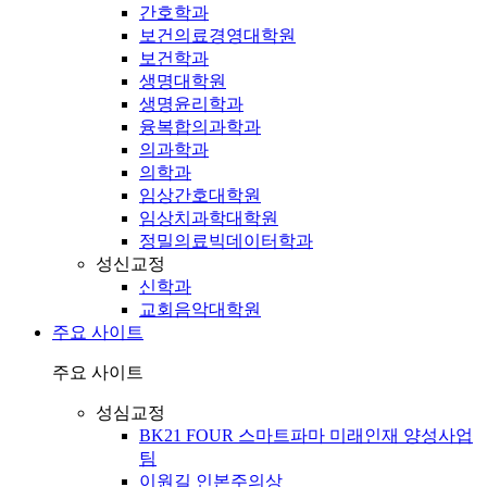
간호학과
보건의료경영대학원
보건학과
생명대학원
생명윤리학과
융복합의과학과
의과학과
의학과
임상간호대학원
임상치과학대학원
정밀의료빅데이터학과
성신교정
신학과
교회음악대학원
주요 사이트
주요 사이트
성심교정
BK21 FOUR 스마트파마 미래인재 양성사업
팀
이원길 인본주의상