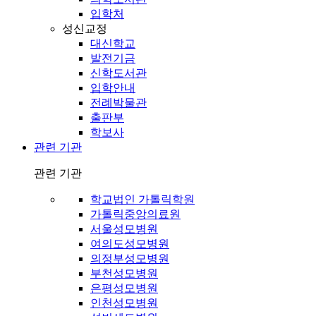
입학처
성신교정
대신학교
발전기금
신학도서관
입학안내
전례박물관
출판부
학보사
관련 기관
관련 기관
학교법인 가톨릭학원
가톨릭중앙의료원
서울성모병원
여의도성모병원
의정부성모병원
부천성모병원
은평성모병원
인천성모병원