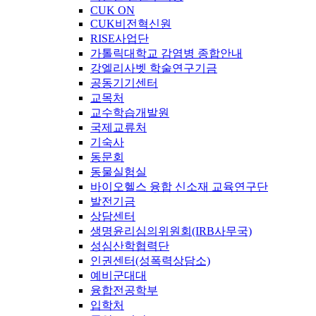
CUK ON
CUK비전혁신원
RISE사업단
가톨릭대학교 감염병 종합안내
강엘리사벳 학술연구기금
공동기기센터
교목처
교수학습개발원
국제교류처
기숙사
동문회
동물실험실
바이오헬스 융합 신소재 교육연구단
발전기금
상담센터
생명윤리심의위원회(IRB사무국)
성심산학협력단
인권센터(성폭력상담소)
예비군대대
융합전공학부
입학처