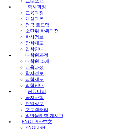
교수소개
학사과정
교육과정
개설과목
전공 로드맵
소단위 학위과정
학사정보
장학제도
입학안내
대학원과정
대학원 소개
교육과정
학사정보
장학제도
입학안내
커뮤니티
공지사항
취업정보
포토갤러리
일반물리학 게시판
ENGLISH/中文
ENGLISH