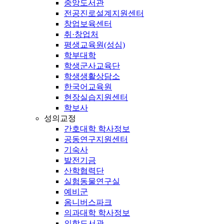
중앙도서관
전공진로설계지원센터
창업보육센터
취·창업처
평생교육원(성심)
학부대학
학생군사교육단
학생생활상담소
한국어교육원
현장실습지원센터
학보사
성의교정
간호대학 학사정보
공동연구지원센터
기숙사
발전기금
산학협력단
실험동물연구실
예비군
옴니버스파크
의과대학 학사정보
의학도서관