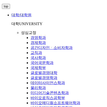
top
대학/대학원
대학
UNIVERSITY
성심교정
경영학과
경제학과
공간디자인ㆍ소비자학과
교직과
국사학과
국어국문학과
국제학부
글로벌경영대학
글로벌경영학과
데이터사이언스학과
물리학과
미디어기술콘텐츠학과
바이오로직스공학부
바이오메디컬소프트웨어학과