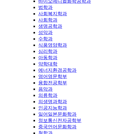
바이오메디컬화학공학과
법학과
사회복지학과
사회학과
생명공학과
성악과
수학과
식품영양학과
심리학과
아동학과
약학대학
에너지환경공학과
영어영문학부
융합전공학부
음악과
의류학과
의생명과학과
인공지능학과
일어일본문화학과
정보통신전자공학부
중국언어문화학과
철학과