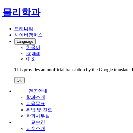
물리학과
트리니티
사이버캠퍼스
Language
한국어
English
中文
This provides an unofficial translation by the Google translate.
OK
전공안내
학과소개
교육목표
취업 및 진로
학과사무실
교수진
교수소개