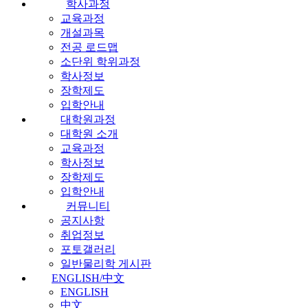
학사과정
교육과정
개설과목
전공 로드맵
소단위 학위과정
학사정보
장학제도
입학안내
대학원과정
대학원 소개
교육과정
학사정보
장학제도
입학안내
커뮤니티
공지사항
취업정보
포토갤러리
일반물리학 게시판
ENGLISH/中文
ENGLISH
中文