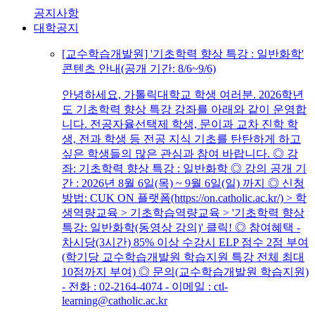
공지사항
대학공지
[교수학습개발원] '기초학력 향상 특강 : 일반화학'
콘텐츠 안내(공개 기간: 8/6~9/6)
안녕하세요, 가톨릭대학교 학생 여러분. 2026학년
도 기초학력 향상 특강 강좌를 아래와 같이 운영합
니다. 전공자율선택제 학생, 문이과 교차 진학 학
생, 전과 학생 등 전공 지식 기초를 탄탄하게 하고
싶은 학생들의 많은 관심과 참여 바랍니다. ◎ 강
좌: 기초학력 향상 특강 : 일반화학 ◎ 강의 공개 기
간 : 2026년 8월 6일(목) ~ 9월 6일(일) 까지 ◎ 신청
방법: CUK ON 플랫폼(https://on.catholic.ac.kr/) > 학
생역량교육 > 기초학습역량교육 > '기초학력 향상
특강: 일반화학(동영상 강의)' 클릭! ◎ 참여혜택 -
차시당(3시간) 85% 이상 수강시 ELP 점수 2점 부여
(학기당 교수학습개발원 학습지원 특강 전체 최대
10점까지 부여) ◎ 문의(교수학습개발원 학습지원)
- 전화 : 02-2164-4074 - 이메일 : ctl-
learning@catholic.ac.kr