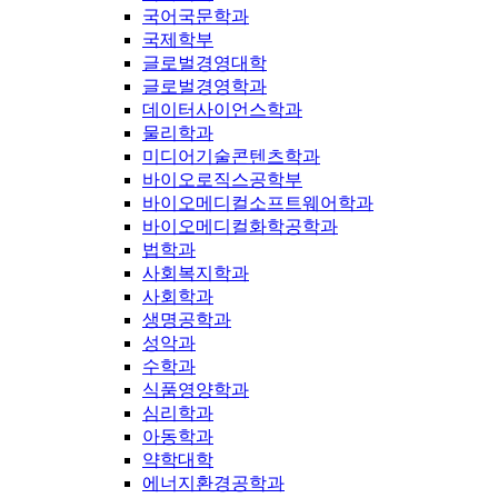
국어국문학과
국제학부
글로벌경영대학
글로벌경영학과
데이터사이언스학과
물리학과
미디어기술콘텐츠학과
바이오로직스공학부
바이오메디컬소프트웨어학과
바이오메디컬화학공학과
법학과
사회복지학과
사회학과
생명공학과
성악과
수학과
식품영양학과
심리학과
아동학과
약학대학
에너지환경공학과