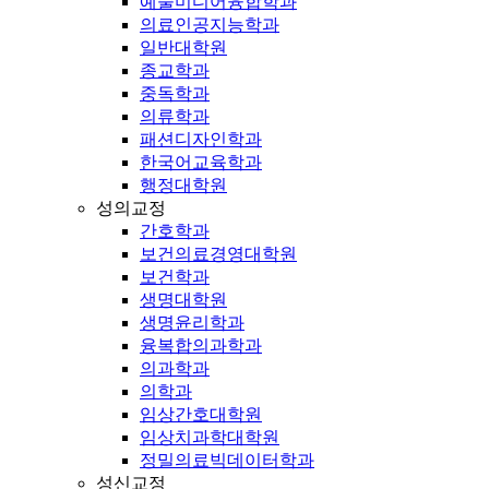
예술미디어융합학과
의료인공지능학과
일반대학원
종교학과
중독학과
의류학과
패션디자인학과
한국어교육학과
행정대학원
성의교정
간호학과
보건의료경영대학원
보건학과
생명대학원
생명윤리학과
융복합의과학과
의과학과
의학과
임상간호대학원
임상치과학대학원
정밀의료빅데이터학과
성신교정