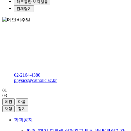
하루동안 보지않음
전체닫기
인류의 문화발전에 기여할 전문지식과 전문사회인을 양성하
는
가톨릭대학교
물리학과
다솔관 D610호
02-2164-4380
physics@catholic.ac.kr
01
03
이전
다음
재생
정지
학과공지
2026-2학기 학부생 실험조교 모집 안내(모집기간