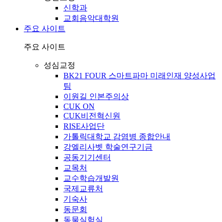
신학과
교회음악대학원
주요 사이트
주요 사이트
성심교정
BK21 FOUR 스마트파마 미래인재 양성사업
팀
이원길 인본주의상
CUK ON
CUK비전혁신원
RISE사업단
가톨릭대학교 감염병 종합안내
강엘리사벳 학술연구기금
공동기기센터
교목처
교수학습개발원
국제교류처
기숙사
동문회
동물실험실