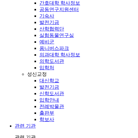
간호대학 학사정보
공동연구지원센터
기숙사
발전기금
산학협력단
실험동물연구실
예비군
옴니버스파크
의과대학 학사정보
의학도서관
입학처
성신교정
대신학교
발전기금
신학도서관
입학안내
전례박물관
출판부
학보사
관련 기관
관련 기관